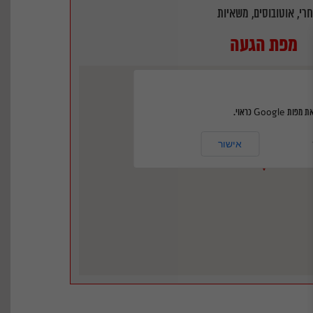
רי, אוטובוסים, משאיות
מפת הגעה
Googl כראוי.
דרך תל מור, אשדוד, ישראל‭
אישור