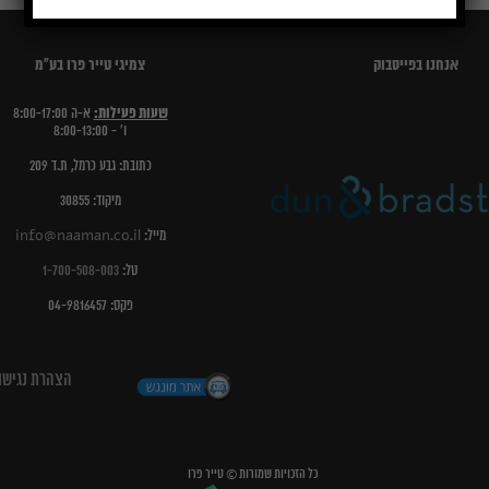
אנחנו בפייסבוק
צמיגי טייר פרו בע"מ
שעות פעילות:
א-ה 8:00-17:00
ו' - 8:00-13:00
כתובת: גבע כרמל, ת.ד 209
מיקוד: 30855
מייל:
info@naaman.co.il
טל:
1-700-508-003
פקס: 04-9816457
הצהרת נגישו
כל הזכויות שמורות © טייר פרו