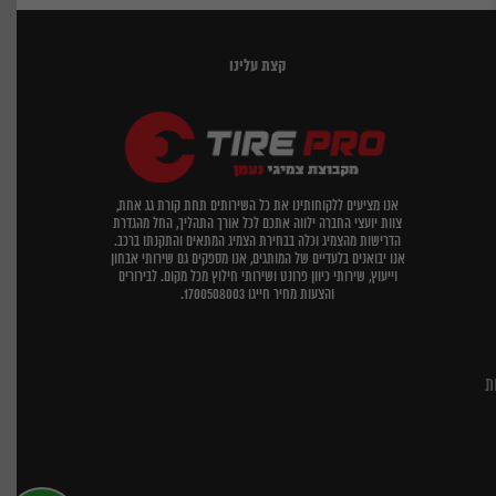
קצת עלינו
אנו מציעים ללקוחותינו את כל השירותים תחת קורת גג אחת,
צוות יועצי החברה ילווה אתכם לכל אורך התהליך, החל מהגדרת
הדרישות מהצמיג וכלה בבחירת הצמיג המתאים והתקנתו ברכב.
אנו יבואנים בלעדיים של המותגים, אנו מספקים גם שירותי אבחון
וייעוץ, שירותי כיוון פרונט ושירותי חילוץ מכל מקום. לבירורים
והצעות מחיר חייגו 1700508003.
ת