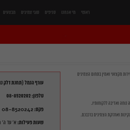
ראשי
מי אנחנו
סניפים
סוגי צמיגים
מבצעים
שירות מקצועי ואמין בתחום הצמיגים
עורף הנמל
(תחנת דלק נו
טלפון: 08-8520202
ה נוחה ואדיבה ללקוחותיו.
08-8520242
פקס:
תקינות ואחזקת הצמיגים ברכבכם.
שעות פעילות
:
א' עד ה' מ 8:00 עד 17:00 ו' מ: 8:00 עד