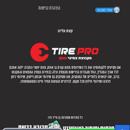
הצהרת נגישות
קצת עלינו
אנו מציעים ללקוחותינו את כל השירותים תחת קורת גג אחת, צוות יועצי החברה ילווה אתכם
לכל אורך התהליך, החל מהגדרת הדרישות מהצמיג וכלה בבחירת הצמיג המתאים והתקנתו
ברכב. אנו יבואנים בלעדיים של המותגים, אנו מספקים גם שירותי אבחון וייעוץ, שירותי כיוון
פרונט ושירותי חילוץ מכל מקום. לבירורים והצעות מחיר חייגו 1700508003.
כל הזכויות שמורות © טייר פרו