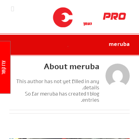
Ski
t
conten
meruba
צרו קשר
About
meruba
This author has not yet filled in any
details.
So far meruba has created 1 blog
entries.