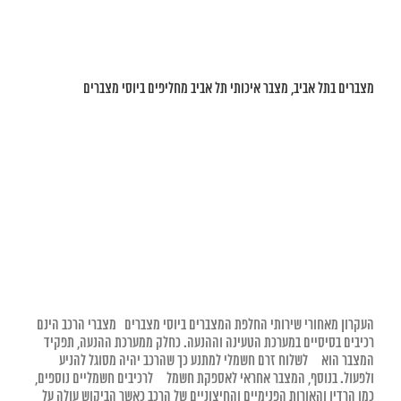
מצברים בתל אביב, מצבר איכותי תל אביב מחליפים ביוסי מצברים
העקרון מאחורי שירותי החלפת המצברים ביוסי מצברים מצברי הרכב הינם
רכיבים בסיסיים במערכת הטעינה וההנעה. כחלק ממערכת ההנעה, תפקיד
המצבר הוא לשלוח זרם חשמלי למתנע כך שהרכב יהיה מסוגל להניע
ולפעול. בנוסף, המצבר אחראי לאספקת חשמל לרכיבים חשמליים נוספים,
כמו הרדיו והאורות הפנימיים והחיצוניים של הרכב כאשר הביקוש עולה על