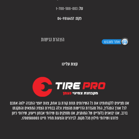
טל:
1-700-508-003
פקס: 04-9816457
הצהרת נגישות
קצת עלינו
אנו מציעים ללקוחותינו את כל השירותים תחת קורת גג אחת, צוות יועצי החברה ילווה אתכם
לכל אורך התהליך, החל מהגדרת הדרישות מהצמיג וכלה בבחירת הצמיג המתאים והתקנתו
ברכב. אנו יבואנים בלעדיים של המותגים, אנו מספקים גם שירותי אבחון וייעוץ, שירותי כיוון
פרונט ושירותי חילוץ מכל מקום. לבירורים והצעות מחיר חייגו 1700508003.