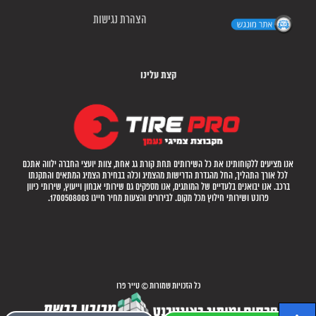
הצהרת נגישות
קצת עלינו
אנו מציעים ללקוחותינו את כל השירותים תחת קורת גג אחת, צוות יועצי החברה ילווה אתכם
לכל אורך התהליך, החל מהגדרת הדרישות מהצמיג וכלה בבחירת הצמיג המתאים והתקנתו
ברכב. אנו יבואנים בלעדיים של המותגים, אנו מספקים גם שירותי אבחון וייעוץ, שירותי כיוון
פרונט ושירותי חילוץ מכל מקום. לבירורים והצעות מחיר חייגו 1700508003.
כל הזכויות שמורות © טייר פרו