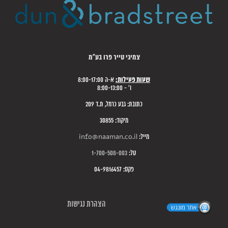
צמיגי טייר פרו בע"מ
שעות פעילות:
א-ה 8:00-17:00
ו' - 8:00-13:00
כתובת: גבע כרמל, ת.ד 209
מיקוד: 30855
מייל:
info@naaman.co.il
טל:
1-700-508-003
פקס: 04-9816457
הצהרת נגישות