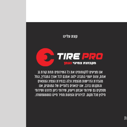
קצת עלינו
אנו מציעים ללקוחותינו את כל השירותים תחת קורת גג
אחת, צוות יועצי החברה ילווה אתכם לכל אורך התהליך, החל
מהגדרת הדרישות מהצמיג וכלה בבחירת הצמיג המתאים
והתקנתו ברכב. אנו יבואנים בלעדיים של המותגים, אנו
מספקים גם שירותי אבחון וייעוץ, שירותי כיוון פרונט ושירותי
חילוץ מכל מקום. לבירורים והצעות מחיר חייגו 1700508003.
ת