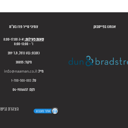
אנחנו בפייסבוק
צמיגי טייר פרו בע"מ
שעות פעילות:
א-ה 8:00-17:00
ו' - 8:00-13:00
כתובת: גבע כרמל, ת.ד 209
מיקוד: 30855
מייל:
info@naaman.co.il
טל:
1-700-508-003
פקס: 04-9816457
הצהרת נגישו