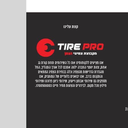
קצת עלינו
אנו מציעים ללקוחותינו את כל השירותים תחת קורת גג
אחת, צוות יועצי החברה ילווה אתכם לכל אורך התהליך, החל
מהגדרת הדרישות מהצמיג וכלה בבחירת הצמיג המתאים
והתקנתו ברכב. אנו יבואנים בלעדיים של המותגים, אנו
מספקים גם שירותי אבחון וייעוץ, שירותי כיוון פרונט ושירותי
חילוץ מכל מקום. לבירורים והצעות מחיר חייגו 1700508003.
ת