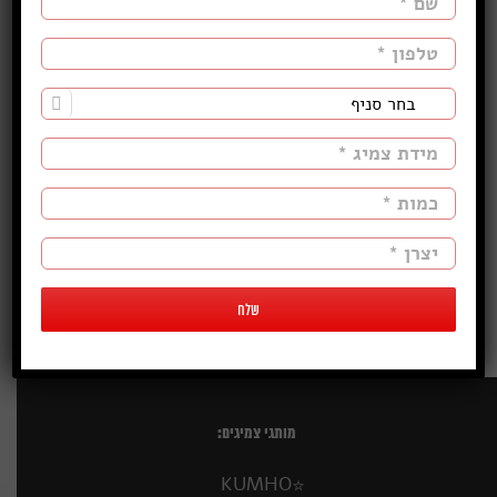
התרופה 3, נתניה, ישראל‭
אישור
האם האתר הזה בבעלותך?

מותגי צמיגים:
KUMHO