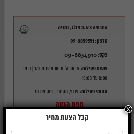
התרופה 3 א.ת פולג , נתניה
טלפון: 09-8859551
09-8854910
פקס:
שעות פעילות
:
א' עד ה' מ 8:00 עד 17:00 | ו' מ:
8:00 עד 13:00
תחומי פעילות
:
פרטי, מסחרי , כיוון פרונט
מפת הגעה
X
קבל הצעת מחיר
‏דף זה לא יכול לטעון את מפות Google כראוי.