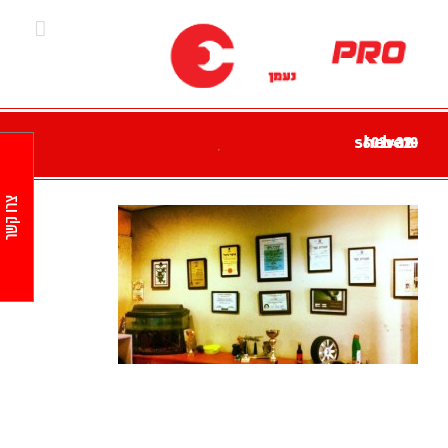
Ski
t
conten
ber-sheva2-602×320
צרו קשר