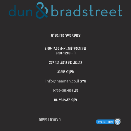
צמיגי טייר פרו בע"מ
שעות פעילות:
א-ה 8:00-17:00
ו' - 8:00-13:00
כתובת: גבע כרמל, ת.ד 209
מיקוד: 30855
מייל:
info@naaman.co.il
טל:
1-700-508-003
פקס: 04-9816457
הצהרת נגישות