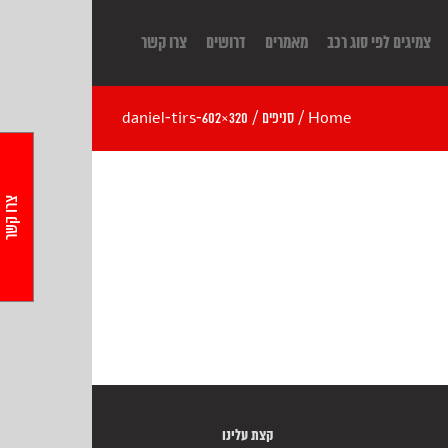
צמיגים לפי סוג רכב
מאמרים
דרושים
צרו קשר
Home
/
סניפים
/
daniel-tirs-602×320
צרו קשר
קצת עלינו