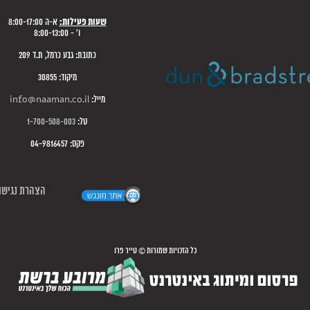
שעות פעילות:
א-ה 8:00-17:00
ו' - 8:00-13:00
כתובת: גבע כרמל, ת.ד 209
מיקוד: 30855
מייל:
info@naaman.co.il
טל:
1-700-508-003
פקס: 04-9816457
הצהרת נגישו
כל הזכויות שמורות © טייר פרו