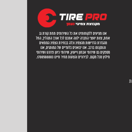
אנו מציעים ללקוחותינו את כל השירותים תחת קורת גג
אחת, צוות יועצי החברה ילווה אתכם לכל אורך התהליך, החל
מהגדרת הדרישות מהצמיג וכלה בבחירת הצמיג המתאים
והתקנתו ברכב. אנו יבואנים בלעדיים של המותגים, אנו
מספקים גם שירותי אבחון וייעוץ, שירותי כיוון פרונט ושירותי
חילוץ מכל מקום. לבירורים והצעות מחיר חייגו 1700508003.
ת