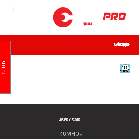
Ski
t
conten
waze-logo
צרו קשר
מותגי צמיגים:
KUMHO