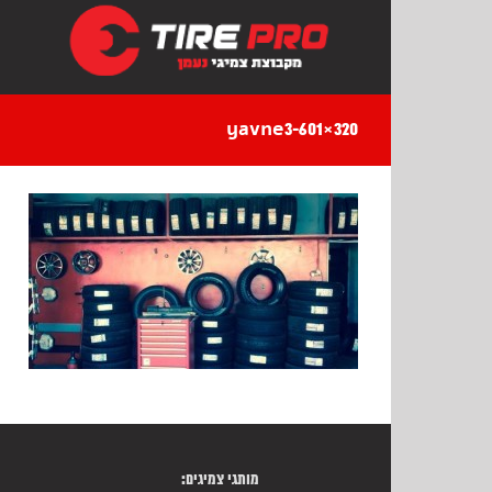
Ski
t
conten
yavne3-601×320
מותגי צמיגים: