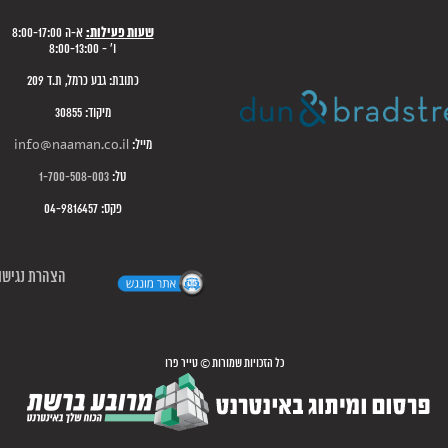
שעות פעילות:
א-ה 8:00-17:00
ו' - 8:00-13:00
כתובת: גבע כרמל, ת.ד 209
מיקוד: 30855
מייל:
info@naaman.co.il
טל:
1-700-508-003
פקס: 04-9816457
הצהרת נגישו
כל הזכויות שמורות © טייר פרו