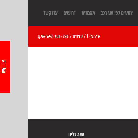
צמיגים לפי סוג רכב
מאמרים
דרושים
צרו קשר
Home
/
סניפים
/
yavne3-601×320
צרו קשר
קצת עלינו