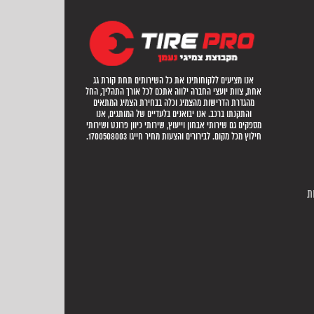
אנו מציעים ללקוחותינו את כל השירותים תחת קורת גג
אחת, צוות יועצי החברה ילווה אתכם לכל אורך התהליך, החל
מהגדרת הדרישות מהצמיג וכלה בבחירת הצמיג המתאים
והתקנתו ברכב. אנו יבואנים בלעדיים של המותגים, אנו
מספקים גם שירותי אבחון וייעוץ, שירותי כיוון פרונט ושירותי
חילוץ מכל מקום. לבירורים והצעות מחיר חייגו 1700508003.
ת