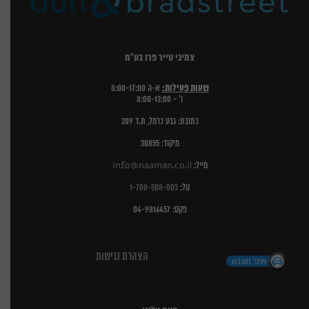
צמיגי טייר פרו בע"מ
שעות פעילות:
א-ה 8:00-17:00
ו' - 8:00-13:00
כתובת: גבע כרמל, ת.ד 209
מיקוד: 30855
מייל:
info@naaman.co.il
טל:
1-700-508-003
פקס: 04-9816457
הצהרת נגישות