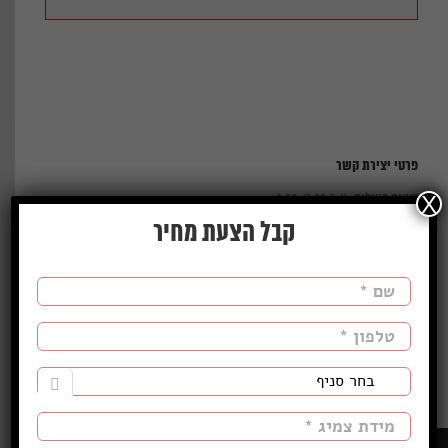
פרטי יצירת קשר
שעות פעילות:
X
א-ה 8:00-17:00
ו' - 8:00-13:00
קבל הצעת מחיר
כתובת:
גבע כרמל, ת.ד 209
מיקוד:
30855
מייל:
info@naaman.co.il
טל:
1-700-508-003
פקס:
04-9816457
