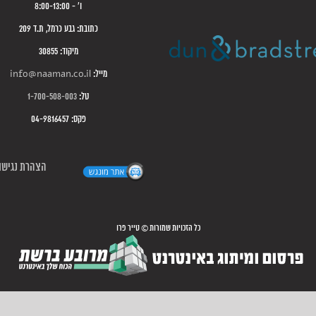
ו' - 8:00-13:00
כתובת: גבע כרמל, ת.ד 209
מיקוד: 30855
מייל:
info@naaman.co.il
טל:
1-700-508-003
פקס: 04-9816457
הצהרת נגישו
כל הזכויות שמורות © טייר פרו