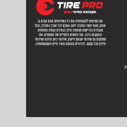
אנו מציעים ללקוחותינו את כל השירותים תחת קורת גג
אחת, צוות יועצי החברה ילווה אתכם לכל אורך התהליך, החל
מהגדרת הדרישות מהצמיג וכלה בבחירת הצמיג המתאים
והתקנתו ברכב. אנו יבואנים בלעדיים של המותגים, אנו
מספקים גם שירותי אבחון וייעוץ, שירותי כיוון פרונט ושירותי
חילוץ מכל מקום. לבירורים והצעות מחיר חייגו 1700508003.
ת