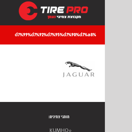
Ski
t
conten
%d7%99%d7%92%d7%95%d7%90%d7%a8
מותגי צמיגים:
KUMHO