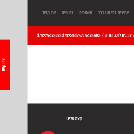
צמיגים לפי סוג רכב
מאמרים
דרושים
צרו קשר
צמיגים לרכב הונדה
/
%d7%99%d7%92%d7%95%d7%90%d7%a8
צרו קשר
קצת עלינו