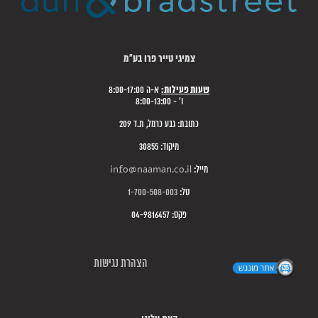
צמיגי טייר פרו בע"מ
שעות פעילות:
א-ה 8:00-17:00
ו' - 8:00-13:00
כתובת: גבע כרמל, ת.ד 209
מיקוד: 30855
מייל:
info@naaman.co.il
טל:
1-700-508-003
פקס: 04-9816457
הצהרת נגישות