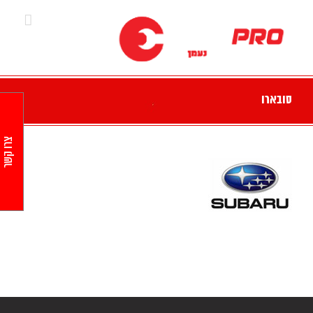
Ski
t
conten
סובארו
צרו קשר