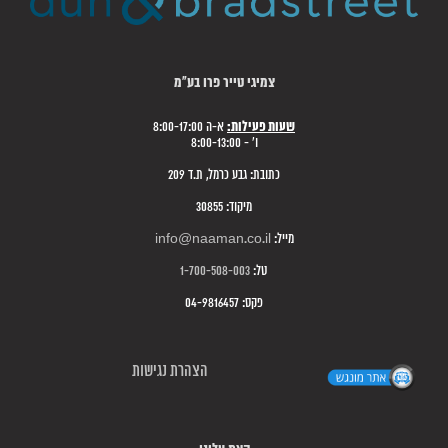
צמיגי טייר פרו בע"מ
שעות פעילות:
א-ה 8:00-17:00
ו' - 8:00-13:00
כתובת: גבע כרמל, ת.ד 209
מיקוד: 30855
מייל:
info@naaman.co.il
טל:
1-700-508-003
פקס: 04-9816457
הצהרת נגישות