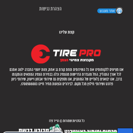
הצהרת נגישות
קצת עלינו
אנו מציעים ללקוחותינו את כל השירותים תחת קורת גג אחת, צוות יועצי החברה ילווה אתכם
לכל אורך התהליך, החל מהגדרת הדרישות מהצמיג וכלה בבחירת הצמיג המתאים והתקנתו
ברכב. אנו יבואנים בלעדיים של המותגים, אנו מספקים גם שירותי אבחון וייעוץ, שירותי כיוון
פרונט ושירותי חילוץ מכל מקום. לבירורים והצעות מחיר חייגו 1700508003.
כל הזכויות שמורות © טייר פרו