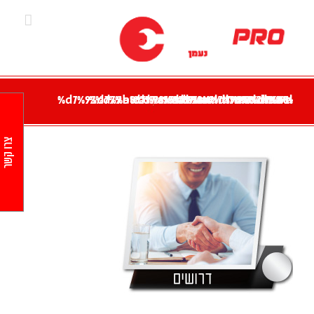
Ski
t
conten
%d7%98%d7%99%d7%99%d7%a8-%d7%a4%d7%a8%d7%95-%d7%9b%d7%a4%d7%aa%d7%95%d7%a8-%d7%93%d7%a8%d7%95%d7%a9%d7%99%d7%9d
צרו קשר