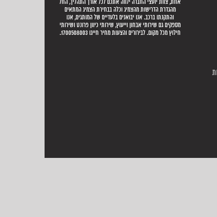
אחת, צוות יועצי החברה ילווה אתכם לכל אורך התהליך, החל
מהגדרת הדרישות מהצמיג וכלה בבחירת הצמיג המתאים
והתקנתו ברכב. אנו יבואנים בלעדיים של המותגים, אנו
מספקים גם שירותי אבחון וייעוץ, שירותי כיוון פרונט ושירותי
חילוץ מכל מקום. לבירורים והצעות מחיר חייגו 1700508003.
ת