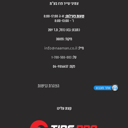
צמיגי טייר פרו בע"מ
שעות פעילות:
א-ה 8:00-17:00
ו' - 8:00-13:00
כתובת: גבע כרמל, ת.ד 209
מיקוד: 30855
מייל:
info@naaman.co.il
טל:
1-700-508-003
פקס: 04-9816457
הצהרת נגישות
קצת עלינו