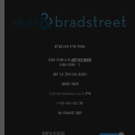
צמיגי טייר פרו בע"מ
שעות פעילות:
א-ה 8:00-17:00
ו' - 8:00-13:00
כתובת: גבע כרמל, ת.ד 209
מיקוד: 30855
מייל:
info@naaman.co.il
טל:
1-700-508-003
פקס: 04-9816457
הצהרת נגישות