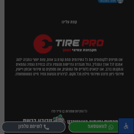
קצת עלינו
אנו מציעים ללקוחותינו את כל השירותים תחת קורת גג אחת, צוות יועצי החברה ילווה
אתכם לכל אורך התהליך, החל מהגדרת הדרישות מהצמיג וכלה בבחירת הצמיג המתאים
והתקנתו ברכב. אנו יבואנים בלעדיים של המותגים, אנו מספקים גם שירותי אבחון וייעוץ,
שירותי כיוון פרונט ושירותי חילוץ מכל מקום. לבירורים והצעות מחיר חייגו 1700508003.
כל הזכויות שמורות © טייר פרו
לוואטסאפ
לשיחת טלפון