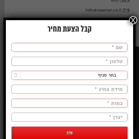
מיקוד:
30855
מייל:
info@naaman.co.il
X
טל:
1-700-508-003
קבל הצעת מחיר
פקס:
04-9816457
מותגי צמיגים:

KUMHO
DOUBLECOIN
EVENT
ADVANCE
WESTLAKE