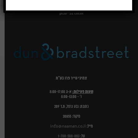
אנחנו בפייסבוק
צמיגי טייר פרו בע"מ
שעות פעילות:
א-ה 8:00-17:00
ו' - 8:00-13:00
כתובת: גבע כרמל, ת.ד 209
מיקוד: 30855
מייל:
info@naaman.co.il
טל:
1-700-508-003