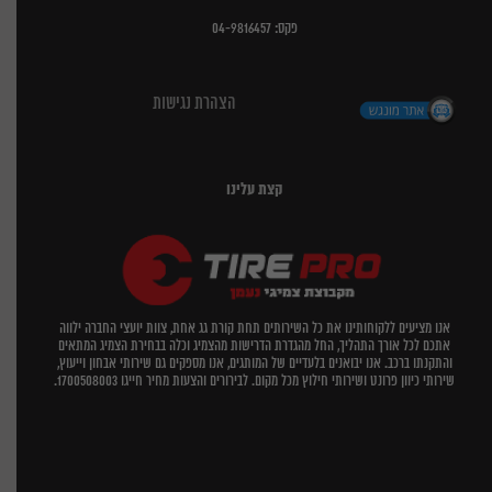
פקס: 04-9816457
הצהרת נגישות
קצת עלינו
אנו מציעים ללקוחותינו את כל השירותים תחת קורת גג אחת, צוות יועצי החברה ילווה
אתכם לכל אורך התהליך, החל מהגדרת הדרישות מהצמיג וכלה בבחירת הצמיג המתאים
והתקנתו ברכב. אנו יבואנים בלעדיים של המותגים, אנו מספקים גם שירותי אבחון וייעוץ,
שירותי כיוון פרונט ושירותי חילוץ מכל מקום. לבירורים והצעות מחיר חייגו 1700508003.