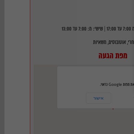
ד 13:00
רי, אוטובוסים, משאיות
מפת הגעה
Googl כראוי.
הרצל 6, גדרה, ישראל‭
אישור