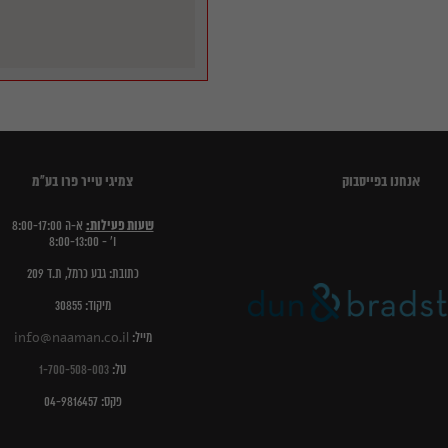
אנחנו בפייסבוק
צמיגי טייר פרו בע"מ
שעות פעילות:
א-ה 8:00-17:00
ו' - 8:00-13:00
כתובת: גבע כרמל, ת.ד 209
מיקוד: 30855
מייל:
info@naaman.co.il
טל:
1-700-508-003
פקס: 04-9816457