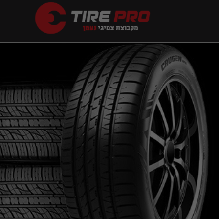
Ski
t
conten