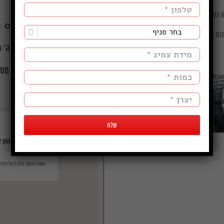
טלפון: 08-8680190
ה נוחה ואדיבה ללקוחותיו.
08-8680191
פקס:

ינות ואחזקת הצמיגים ברכבכם.
שעות פעילות
:
א' עד ה' מ 7:00 עד 17:00 | שישי: מ: 7:00 ע
תחומי פעילות
:
פרטי, מסח
‏דף זה לא יכול לטעון את מפות e
האם האתר הזה בבעלותך?