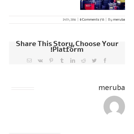
meruba
By
|
מרץ 24th, 2016
0 Comments
|
Share This Story, Choose Your
Platform!
Email
Pinterest
Vk
Tumblr
LinkedIn
Reddit
Twitter
Facebook
About the Author:
meruba