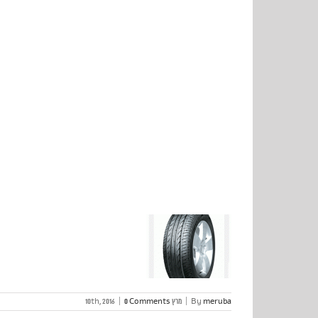
6
meruba
By
|
מרץ 10th, 2016
0 Comments
|