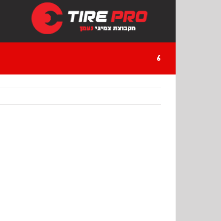
Ski
t
conten
6